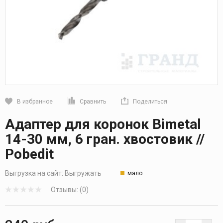
В избранное
Сравнить
Поделиться
Кликните, чтобы скопировать прямую ссылку
Адаптер для коронок Bimetal
14-30 мм, 6 гран. хвостовик //
Pobedit
Выгрузка на сайт:
Выгружать
мало
Отзывы: (0)