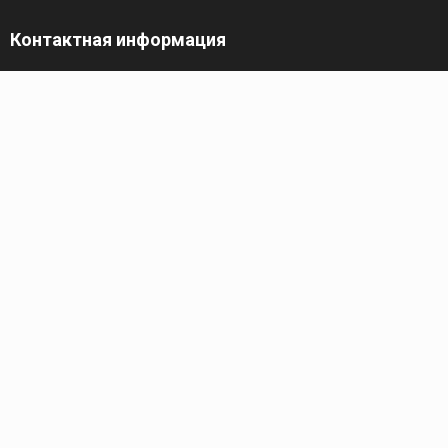
Контактная информация
г. Уфа, Проспект Дружбы Народов 21
г. Уфа, ул. Кировоградская д.33.
Телефон
+7 (347) 201-02-40
+7 (917) 808-21-44
Электронная почта
ufa.grand@gmail.com
Каталог
СУХИЕ СТРОИТЕЛЬНЫЕ СМЕСИ
ТЕПЛОИЗОЛЯЦИЯ